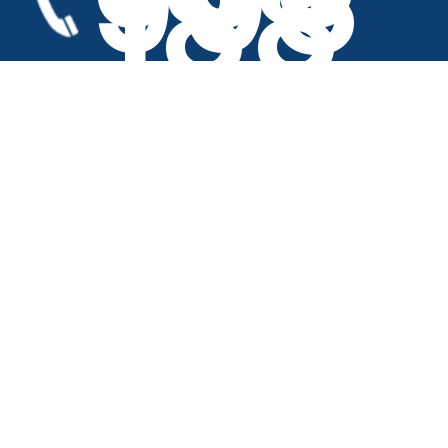
908
188
IVA intracomunitario
:
Propiedad intelectual
Vet'Urgencias es una marca registrada en la Oficina
Española de Patentes y Marcas , bajo la referencia
M4292727, propiedad de SELAS EMERGENCE.
Publicación
Responsable
: SAS B-LINK, 56 route de Vienne, 69007 LYON
Francia.